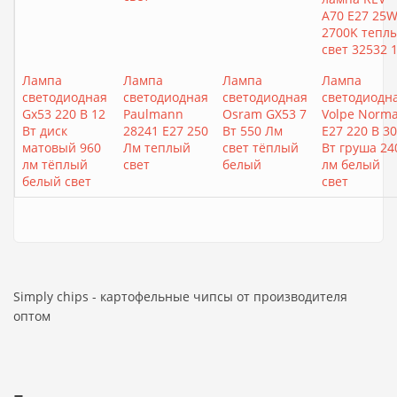
A70 Е27 25
2700K тепл
свет 32532 
Лампа
Лампа
Лампа
Лампа
светодиодная
светодиодная
светодиодная
светодиодн
Gх53 220 В 12
Paulmann
Osram GX53 7
Volpe Norm
Вт диск
28241 E27 250
Вт 550 Лм
E27 220 В 30
матовый 960
Лм теплый
свет тёплый
Вт груша 24
лм тёплый
свет
белый
лм белый
белый свет
свет
Simply chips - картофельные чипсы от производителя
оптом