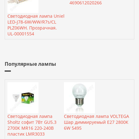
4690612020266
Светодиодная лампа Uniel
LED-J78-6W/WW/R7s/CL
PLZ06WH. Прозрачная.
UL-00001554
Популярные лампы
Светодиодная лампа
Светодиодная лампа VOLTEGA
Sholtz софит 7Вт GU5.3
Шар диммируемый Е27 2800К
2700К MR16 220-240В
6W 5495
пластик LMR3033