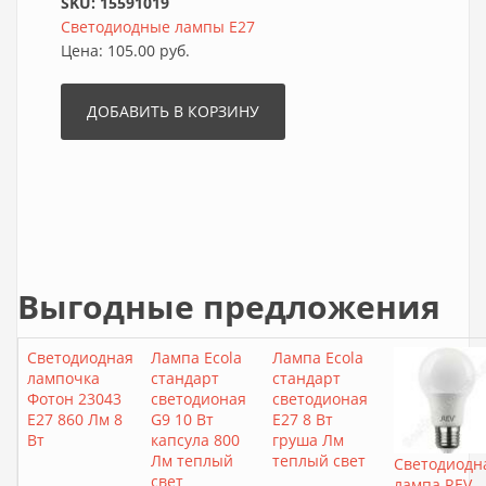
SKU:
15591019
Светодиодные лампы E27
Цена:
105.00 руб.
Выгодные предложения
Светодиодная
Лампа Ecola
Лампа Ecola
лампочка
стандарт
стандарт
Фотон 23043
светодионая
светодионая
E27 860 Лм 8
G9 10 Вт
E27 8 Вт
Вт
капсула 800
груша Лм
Лм теплый
теплый свет
Светодиодн
свет
лампа REV