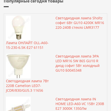
Популярные сегодня товары
Светодиодная лампа Sholtz
софит 6Вт GU10 4200К MR16
220-240В стекло LMR3177
Лампа ОНЛАЙТ OLL-A60-
15-230-6.5K-E27 61151
Светодиодная лампа ЭРА
LED MR16 5W 865 GU10 R
диод софит 5Вт холодный
GU10 Б0045348
Светодиодная лампа 7Вт
220В Camelion LED7-
JCDR/830/GU5.3 11656
Светодиодная лампа IN
HOME LED-A60-VC 15Вт 230В
Е27 3000К 1350Лм