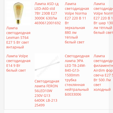
Лампа ASD сд
Лампа
Лампа
LED-A60-std
светодиодная
светодиод
7Вт 230В Е27
Volpe Norma
Volpe Nor
3000К 630Лм
E27 220 В 11
E27 220 В 
4690612001692
Вт
Вт шар 13
зеркальная
лм тёплый
Лампа
880 лм
белый све
светодиодная
тёплый
Lexman ST64
белый свет
E27 5 Вт свет
янтарный
Лампа Volpe
Светодиодная
Лампа
светодиодная
лампа ЭРА
светодиод
E14 9 Вт
LED T8-24W-
филаментн
белый свет
840-G13-
Airdim фо
1500mm
свеча E27 
трубка
Вт 500 Лм
Светодиодная
стеклянная
свет
лампа FERON
нейтральный
холодный
56LED10W
Б0033006
230V G13
6400K LB-213
25499